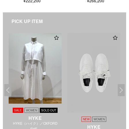
¥266,200
¥222,200
PICK UP ITEM
SALE
WOMEN
SOLD OUT
HYKE
NEW
WOMEN
HYKE（ハイク）／OXFORD
HYKE
SHE...