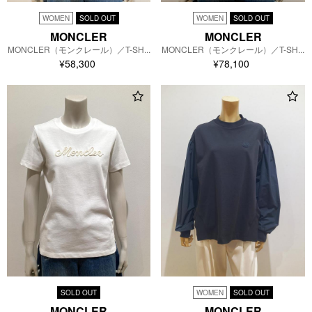
WOMEN
SOLD OUT
WOMEN
SOLD OUT
MONCLER
MONCLER
MONCLER（モンクレール）／T-SH...
MONCLER（モンクレール）／T-SH...
¥58,300
¥78,100
WOMEN
SOLD OUT
SOLD OUT
MONCLER
MONCLER