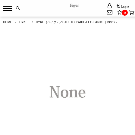
Login
0
HOME
HYKE
HYKE（ハイク）／STRETCH WIDE-LEG PANTS（13332）