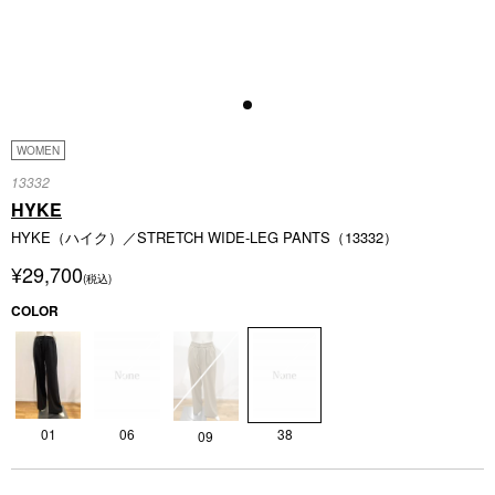
WOMEN
13332
HYKE
HYKE（ハイク）／STRETCH WIDE-LEG PANTS（13332）
¥29,700
(税込)
COLOR
38
01
06
09