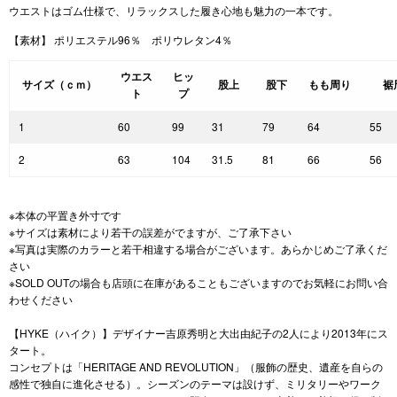
ウエストはゴム仕様で、リラックスした履き心地も魅力の一本です。
【素材】 ポリエステル96％ ポリウレタン4％
ウエス
ヒッ
サイズ（ｃｍ）
股上
股下
もも周り
裾
ト
プ
1
60
99
31
79
64
55
2
63
104
31.5
81
66
56
※本体の平置き外寸です
※サイズは素材により若干の誤差がでますが、ご了承下さい
※写真は実際のカラーと若干相違する場合がございます。あらかじめご了承くだ
さい
※SOLD OUTの場合も店頭に在庫があることもございますのでお気軽にお問い合
わせください
【HYKE（ハイク）】デザイナー吉原秀明と大出由紀子の2人により2013年にス
タート。
コンセプトは「HERITAGE AND REVOLUTION」（服飾の歴史、遺産を自らの
感性で独自に進化させる）。シーズンのテーマは設けず、ミリタリーやワーク