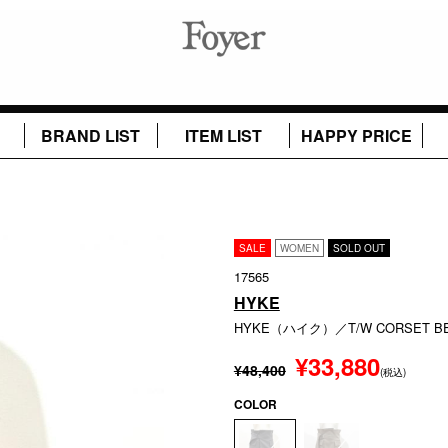
BRAND LIST
ITEM LIST
HAPPY PRICE
SALE
WOMEN
SOLD OUT
17565
HYKE
HYKE（ハイク）／T/W CORSET BE
¥33,880
¥48,400
(税込)
COLOR