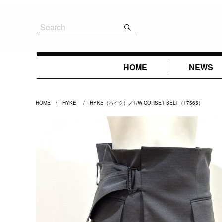
HOME
NEWS
HOME
HYKE
HYKE（ハイク）／T/W CORSET BELT（17565）