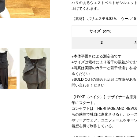
ハリのあるウエストベルトがシルエッ
上げてくれます。
【素材】 ポリエステル82％ ウール1
サイズ（cm）
2
3
※本体平置きによる測定値です
※サイズは素材により若干の誤差がでま
※写真は実際のカラーと若干相違する場
承ください
※SOLD OUTの場合も店頭に在庫が
問い合わせください
【HYKE（ハイク）】デザイナー吉原秀
年にスタート。
コンセプトは「HERITAGE AND RE
らの感性で独自に進化させる）。シー
やワークウェア、ユニフォームをキー
着想を得て制作している。