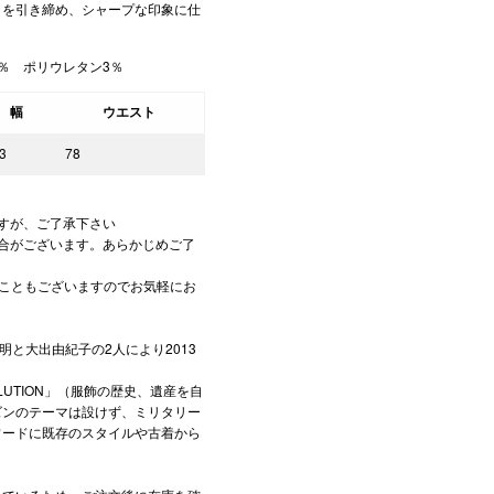
トを引き締め、シャープな印象に仕
5％ ポリウレタン3％
幅
ウエスト
3
78
すが、ご了承下さい
合がございます。あらかじめご了
あることもございますのでお気軽にお
明と大出由紀子の2人により2013
VOLUTION」（服飾の歴史、遺産を自
ズンのテーマは設けず、ミリタリー
ワードに既存のスタイルや古着から